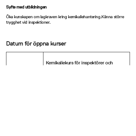
Syfte med utbildningen
Öka kunskapen om lagkraven kring kemikaliehantering.Känna större
trygghet vid inspektioner.
Datum för öppna kurser
Kemikaliekurs för inspektörer och
Tors 8/10
miljöutredare
Stockholm
Göteborg
Sankt Eriksgatan 117
Bagaregårdsliden 3