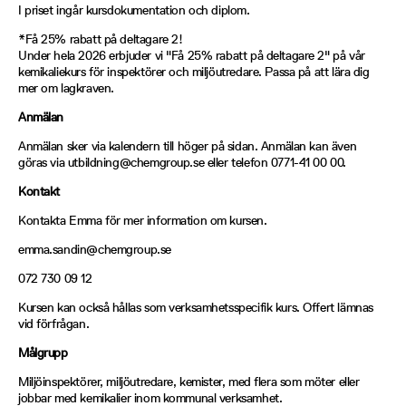
I priset ingår kursdokumentation och diplom.
*Få 25% rabatt på deltagare 2!
Under hela 2026 erbjuder vi "Få 25% rabatt på deltagare 2" på vår
kemikaliekurs för inspektörer och miljöutredare. Passa på att lära dig
mer om lagkraven.
Anmälan
Anmälan sker via kalendern till höger på sidan. Anmälan kan även
göras via utbildning@chemgroup.se eller telefon 0771-41 00 00.
Kontakt
Kontakta Emma för mer information om kursen.
emma.sandin@chemgroup.se
072 730 09 12
Kursen kan också hållas som verksamhetsspecifik kurs. Offert lämnas
vid förfrågan.
Målgrupp
Miljöinspektörer, miljöutredare, kemister, med flera som möter eller
jobbar med kemikalier inom kommunal verksamhet.