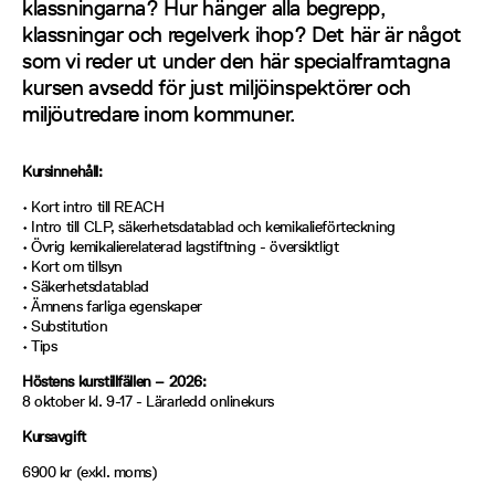
klassningarna? Hur hänger alla begrepp,
klassningar och regelverk ihop? Det här är något
som vi reder ut under den här specialframtagna
kursen avsedd för just miljöinspektörer och
miljöutredare inom kommuner.
Kursinnehåll:
• Kort intro till REACH
• Intro till CLP, säkerhetsdatablad och kemikalieförteckning
• Övrig kemikalierelaterad lagstiftning - översiktligt
• Kort om tillsyn
• Säkerhetsdatablad
• Ämnens farliga egenskaper
• Substitution
• Tips
Höstens kurstillfällen – 2026:
8 oktober kl. 9-17 - Lärarledd onlinekurs
Kursavgift
6900 kr (exkl. moms)