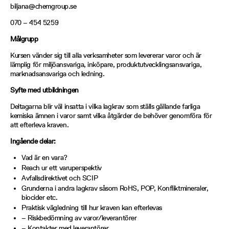
biljana@chemgroup.se
070 – 454 5259
Målgrupp
Kursen vänder sig till alla verksamheter som levererar varor och är
lämplig för miljöansvariga, inköpare, produktutvecklingsansvariga,
marknadsansvariga och ledning.
Syfte med utbildningen
Deltagarna blir väl insatta i vilka lagkrav som ställs gällande farliga
kemiska ämnen i varor samt vilka åtgärder de behöver genomföra för
att efterleva kraven.
Ingående delar:
Vad är en vara?
Reach ur ett varuperspektiv
Avfallsdirektivet och SCIP
Grunderna i andra lagkrav såsom RoHS, POP, Konfliktmineraler,
biocider etc.
Praktisk vägledning till hur kraven kan efterlevas
– Riskbedömning av varor/leverantörer
– Kontakter med leverantörer