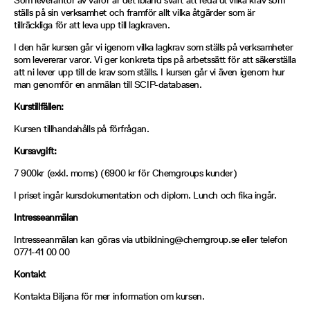
Som leverantör av varor är det ibland svårt att reda ut vilka krav som
ställs på sin verksamhet och framför allt vilka åtgärder som är
tillräckliga för att leva upp till lagkraven.
I den här kursen går vi igenom vilka lagkrav som ställs på verksamheter
som levererar varor. Vi ger konkreta tips på arbetssätt för att säkerställa
att ni lever upp till de krav som ställs. I kursen går vi även igenom hur
man genomför en anmälan till SCIP-databasen.
Kurstillfällen:
Kursen tillhandahålls på förfrågan.
Kursavgift:
7 900kr (exkl. moms) (6900 kr för Chemgroups kunder)
I priset ingår kursdokumentation och diplom. Lunch och fika ingår.
Intresseanmälan
Intresseanmälan kan göras via utbildning@chemgroup.se eller telefon
0771-41 00 00
Kontakt
Kontakta Biljana för mer information om kursen.