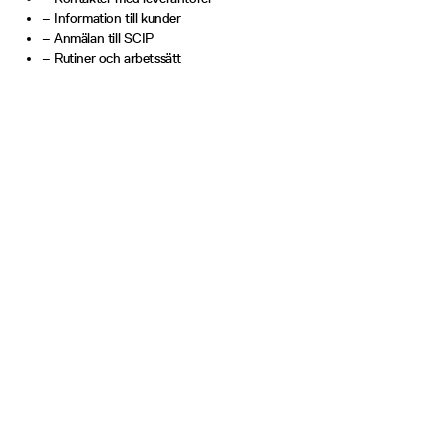
– Information till kunder
– Anmälan till SCIP
– Rutiner och arbetssätt
Stockholm
Göteborg
Sankt Eriksgatan 117
Bagaregårdsliden 3
Elevator C, Floor 6
SE-416 70 Göteborg
SE-113 43 Stockholm
Linköping
Trollhättan
Gelbgjutaregatan 2
Flygmotorvägen 1
SE-582 54 Linköping
SE-461 38 Trollhättan
LinkedIn