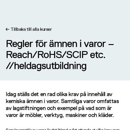
Tillbaka till alla kurser
Regler för ämnen i varor –
Regler för ämnen i varor – Reach/RoHS/SCIP etc.
Reach/RoHS/SCIP etc.
//
heldagsutbildning
//
heldagsutbildning
Idag ställs det en rad olika krav på innehåll av
kemiska ämnen i varor. Samtliga varor omfattas
av lagstiftningen och exempel på vad som är
varor är möbler, verktyg, maskiner och kläder.