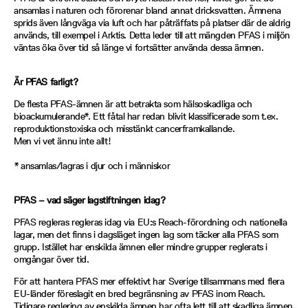
ansamlas i naturen och förorenar bland annat dricksvatten. Ämnena
sprids även långväga via luft och har påträffats på platser där de aldrig
används, till exempel i Arktis. Detta leder till att mängden PFAS i miljön
väntas öka över tid så länge vi fortsätter använda dessa ämnen.
Är PFAS farligt?
De flesta PFAS-ämnen är att betrakta som hälsoskadliga och
bioackumulerande*. Ett fåtal har redan blivit klassificerade som t.ex.
reproduktionstoxiska och misstänkt cancerframkallande.
Men vi vet ännu inte allt!
* ansamlas/lagras i djur och i människor
PFAS – vad säger lagstiftningen idag?
PFAS regleras regleras idag via EU:s Reach-förordning och nationella
lagar, men det finns i dagsläget ingen lag som täcker alla PFAS som
grupp. Istället har enskilda ämnen eller mindre grupper reglerats i
omgångar över tid.
För att hantera PFAS mer effektivt har Sverige tillsammans med flera
EU-länder föreslagit en bred begränsning av PFAS inom Reach.
Tidigare reglering av enskilda ämnen har ofta lett till att skadliga ämnen