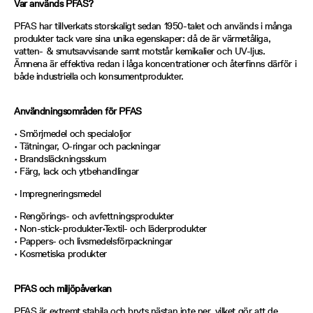
Var används PFAS?
PFAS har tillverkats storskaligt sedan 1950-talet och används i många
produkter tack vare sina unika egenskaper: då de är värmetåliga,
vatten- & smutsavvisande samt motstår kemikalier och UV-ljus.
Ämnena är effektiva redan i låga koncentrationer och återfinns därför i
både industriella och konsumentprodukter.
Användningsområden för PFAS
• Smörjmedel och specialoljor
• Tätningar, O-ringar och packningar
• Brandsläckningsskum
• Färg, lack och ytbehandlingar
• Impregneringsmedel
• Rengörings- och avfettningsprodukter
• Non-stick-produkter•Textil- och läderprodukter
• Pappers- och livsmedelsförpackningar
• Kosmetiska produkter
PFAS och miljöpåverkan
PFAS är extremt stabila och bryts nästan inte ner, vilket gör att de