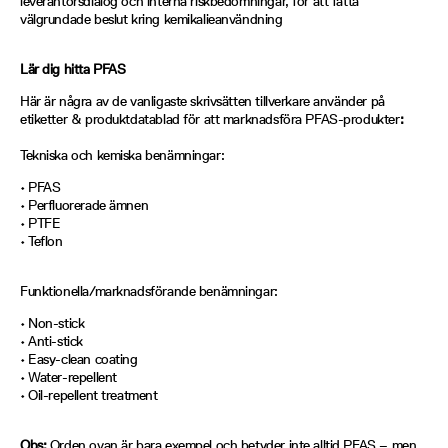
leverantörsdialog och interna riskbedömningar, för att fatta
välgrundade beslut kring kemikalieanvändning
Lär dig hitta PFAS
Här är några av de vanligaste skrivsätten tillverkare använder på
etiketter & produktdatablad för att marknadsföra PFAS-produkter
:
Tekniska och kemiska benämningar:
• PFAS
• Perfluorerade ämnen
• PTFE
• Teflon
Funktionella/marknadsförande benämningar:
• Non-stick
• Anti-stick
• Easy-clean coating
• Water-repellent
• Oil-repellent treatment
Obs:
Orden ovan är bara exempel och betyder inte alltid PFAS – men