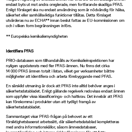
endast byts ut mot andra oreglerade, men fortfarande skadliga PFAS.
Enligt förslaget ska nu endast användning som är nödvändig för hälsa,
säkerhet eller samhällsviktiga funktioner tillåtas. Detta förslaget
utvärderas nu av ECHA** innan beslut fattas av EU-kommissionen om
och i vilken form begränsningen införs.
** Europeiska kemikaliemyndigheten
Identifiera PFAS
PRIO-databasen som tillhandahålls av Kemikalieinspektionen har
nyligen uppdaterats med fler PFAS-ämnen. Nu finns det cirka
14 000 PFAS ämnen totalt i listan, vilket ger verksamheter bättre
möjligheter att identifiera och arbeta förebyggande med PFAS.
En särskild utmaning är dock att PFAS inte alltid behöver anges i
säkerhetsdatabladet. Enligt gällande regelverk redovisas endast ämnen
som uppfyller vissa klassificerings- och haltkrav. Det innebär att PFAS
kan förekomma i produkter utan att tydligt framgå av
säkerhetsdatabladet.
Sammantaget visar PFAS-frågan på behovet av ett
försiktighetsbaserat arbetssätt, där säkerhetsdatablad kompletteras
med andra informationskällor, såsom ämnesdatabaser,