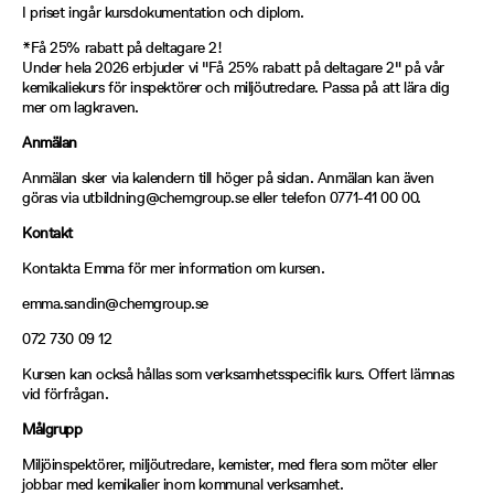
I priset ingår kursdokumentation och diplom.
*Få 25% rabatt på deltagare 2!
Under hela 2026 erbjuder vi "Få 25% rabatt på deltagare 2" på vår
kemikaliekurs för inspektörer och miljöutredare. Passa på att lära dig
mer om lagkraven.
Anmälan
Anmälan sker via kalendern till höger på sidan. Anmälan kan även
göras via utbildning@chemgroup.se eller telefon 0771-41 00 00.
Kontakt
Kontakta Emma för mer information om kursen.
emma.sandin@chemgroup.se
072 730 09 12
Kursen kan också hållas som verksamhetsspecifik kurs. Offert lämnas
vid förfrågan.
Målgrupp
Miljöinspektörer, miljöutredare, kemister, med flera som möter eller
jobbar med kemikalier inom kommunal verksamhet.