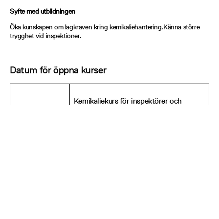
Syfte med utbildningen
Öka kunskapen om lagkraven kring kemikaliehantering.Känna större
trygghet vid inspektioner.
Datum för öppna kurser
Kemikaliekurs för inspektörer och
Tors 8/10
miljöutredare
Stockholm
Göteborg
Sankt Eriksgatan 117
Bagaregårdsliden 3