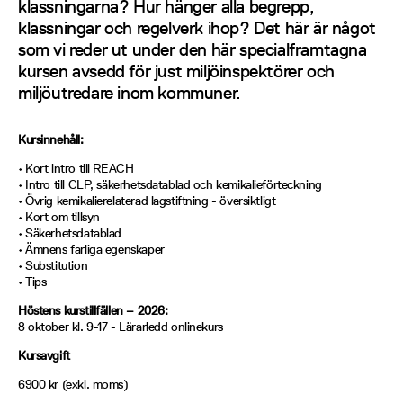
klassningarna? Hur hänger alla begrepp,
klassningar och regelverk ihop? Det här är något
som vi reder ut under den här specialframtagna
kursen avsedd för just miljöinspektörer och
miljöutredare inom kommuner.
Kursinnehåll:
• Kort intro till REACH
• Intro till CLP, säkerhetsdatablad och kemikalieförteckning
• Övrig kemikalierelaterad lagstiftning - översiktligt
• Kort om tillsyn
• Säkerhetsdatablad
• Ämnens farliga egenskaper
• Substitution
• Tips
Höstens kurstillfällen – 2026:
8 oktober kl. 9-17 - Lärarledd onlinekurs
Kursavgift
6900 kr (exkl. moms)